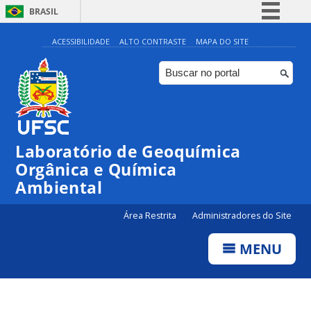
BRASIL
Simplifique!
ACESSIBILIDADE
ALTO CONTRASTE
MAPA DO SITE
Comunica BR
Participe
Acesso à informação
Legislação
Laboratório de Geoquímica
Canais
Orgânica e Química
Ambiental
Área Restrita
Administradores do Site
MENU