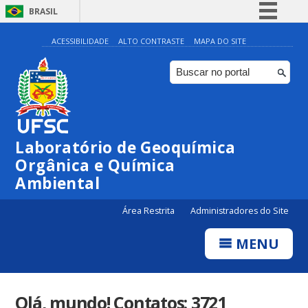
BRASIL
Simplifique!
ACESSIBILIDADE
ALTO CONTRASTE
MAPA DO SITE
Comunica BR
Participe
Acesso à informação
Legislação
Laboratório de Geoquímica
Canais
Orgânica e Química
Ambiental
Área Restrita
Administradores do Site
MENU
Olá, mundo! Contatos: 3721